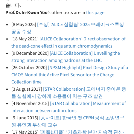
습니다.
Prof.Dr.In-Kwon Yoo
’s other texts are in
this page
[8 May 2025]
[수상] ‘ALICE 실험팀’ 2025 브레이크스루상
공동 수상
[18 May 2021]
[ALICE Collaboration] Direct observation of
the dead-cone effect in quantum chromodynamics
[9 December 2020]
[ALICE Collaboration] Unveiling the
strong interaction among hadrons at the LHC
[26 October 2020]
[NPSM Highlight] Pixel Design Study of a
CMOS Monolithic Active Pixel Sensor for the Charge
Collection time
[3 August 2017]
[STAR Collaboration] 고에너지 중이온 충
돌 실험에서 강하게 소용돌이 치는 구조 발견
[4 November 2015]
[STAR Collaboration] Measurement of
interaction between antiprotons
[9 June 2015]
[人사이트] 한국인 첫 CERN 공식 초빙연구
원 유인권 부산대 교수
[17 May 2015]
[피플&피플] “기초과학 분야 지속적 관심·